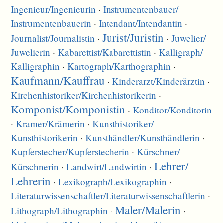
Ingenieur/
Ingenieurin
·
Instrumentenbauer/
Instrumentenbauerin
·
Intendant/
Intendantin
·
Jurist/
Juristin
Journalist/
Journalistin
·
·
Juwelier/
Juwelierin
·
Kabarettist/
Kabarettistin
·
Kalligraph/
Kalligraphin
·
Kartograph/
Karthographin
·
Kaufmann/
Kauffrau
·
Kinderarzt/
Kinderärztin
·
Kirchenhistoriker/
Kirchenhistorikerin
·
Komponist/
Komponistin
·
Konditor/
Konditorin
·
Kramer/
Krämerin
·
Kunsthistoriker/
Kunsthistorikerin
·
Kunsthändler/
Kunsthändlerin
·
Kupferstecher/
Kupferstecherin
·
Kürschner/
Lehrer/
Kürschnerin
·
Landwirt/
Landwirtin
·
Lehrerin
·
Lexikograph/
Lexikographin
·
Literaturwissenschaftler/
Literaturwissenschaftlerin
·
Maler/
Malerin
Lithograph/
Lithographin
·
·