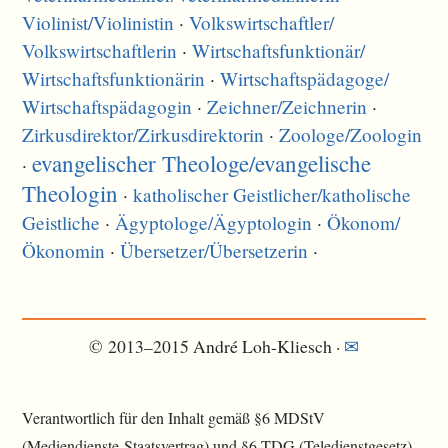
Violinist/
Violinistin
·
Volkswirtschaftler/
Volkswirtschaftlerin
·
Wirtschaftsfunktionär/
Wirtschaftsfunktionärin
·
Wirtschaftspädagoge/
Wirtschaftspädagogin
·
Zeichner/
Zeichnerin
·
Zirkusdirektor/
Zirkusdirektorin
·
Zoologe/
Zoologin
evangelischer Theologe/
evangelische
·
Theologin
·
katholischer Geistlicher/
katholische
Geistliche
·
Ägyptologe/
Ägyptologin
·
Ökonom/
Ökonomin
·
Übersetzer/
Übersetzerin
·
© 2013–2015 André Loh-Kliesch ·
✉
Verantwortlich für den Inhalt gemäß §6 MDStV
(Mediendienste-Staatsvertrag) und §6 TDG (Teledienstgesetz)