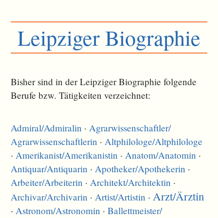
Leipziger Biographie
Bisher sind in der Leipziger Biographie folgende
Berufe bzw. Tätigkeiten verzeichnet:
Admiral/
Admiralin
·
Agrarwissenschaftler/
Agrarwissenschaftlerin
·
Altphilologe/
Altphilologe
·
Amerikanist/
Amerikanistin
·
Anatom/
Anatomin
·
Antiquar/
Antiquarin
·
Apotheker/
Apothekerin
·
Arbeiter/
Arbeiterin
·
Architekt/
Architektin
·
Arzt/
Ärztin
Archivar/
Archivarin
·
Artist/
Artistin
·
·
Astronom/
Astronomin
·
Ballettmeister/