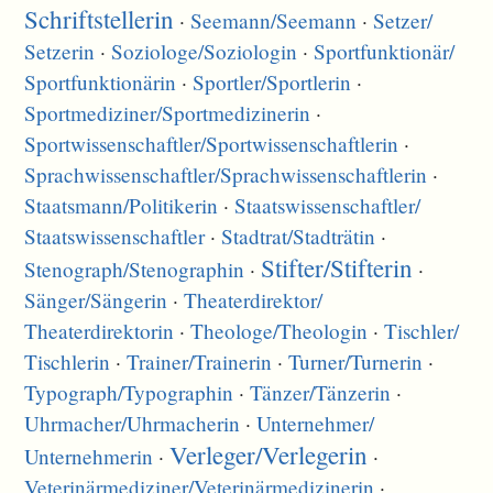
Schriftstellerin
·
Seemann/
Seemann
·
Setzer/
Setzerin
·
Soziologe/
Soziologin
·
Sportfunktionär/
Sportfunktionärin
·
Sportler/
Sportlerin
·
Sportmediziner/
Sportmedizinerin
·
Sportwissenschaftler/
Sportwissenschaftlerin
·
Sprachwissenschaftler/
Sprachwissenschaftlerin
·
Staatsmann/
Politikerin
·
Staatswissenschaftler/
Staatswissenschaftler
·
Stadtrat/
Stadträtin
·
Stifter/
Stifterin
Stenograph/
Stenographin
·
·
Sänger/
Sängerin
·
Theaterdirektor/
Theaterdirektorin
·
Theologe/
Theologin
·
Tischler/
Tischlerin
·
Trainer/
Trainerin
·
Turner/
Turnerin
·
Typograph/
Typographin
·
Tänzer/
Tänzerin
·
Uhrmacher/
Uhrmacherin
·
Unternehmer/
Verleger/
Verlegerin
Unternehmerin
·
·
Veterinärmediziner/
Veterinärmedizinerin
·