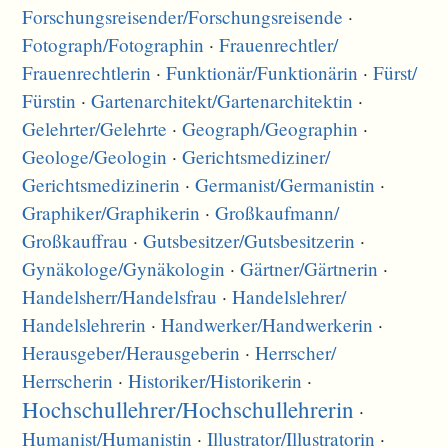
Forschungsreisender/
Forschungsreisende
·
Fotograph/
Fotographin
·
Frauenrechtler/
Frauenrechtlerin
·
Funktionär/
Funktionärin
·
Fürst/
Fürstin
·
Gartenarchitekt/
Gartenarchitektin
·
Gelehrter/
Gelehrte
·
Geograph/
Geographin
·
Geologe/
Geologin
·
Gerichtsmediziner/
Gerichtsmedizinerin
·
Germanist/
Germanistin
·
Graphiker/
Graphikerin
·
Großkaufmann/
Großkauffrau
·
Gutsbesitzer/
Gutsbesitzerin
·
Gynäkologe/
Gynäkologin
·
Gärtner/
Gärtnerin
·
Handelsherr/
Handelsfrau
·
Handelslehrer/
Handelslehrerin
·
Handwerker/
Handwerkerin
·
Herausgeber/
Herausgeberin
·
Herrscher/
Herrscherin
·
Historiker/
Historikerin
·
Hochschullehrer/
Hochschullehrerin
·
Humanist/
Humanistin
·
Illustrator/
Illustratorin
·