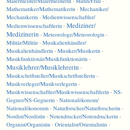
Malermeister/
Malermeisterin
·
Mann/
Frau
·
Mathematiker/
Mathematikerin
·
Mechaniker/
Mechanikerin
·
Medienwissenschaftler/
Mediziner/
Medienwissenschaftlerin
·
Medizinerin
·
Meteorologe/
Meteorologin
·
Militär/
Militär
·
Musikalienhändler/
Musikalienhändlerin
·
Musiker/
Musikerin
·
Musikfunktionär/
Musikfunktionärin
·
Musiklehrer/
Musiklehrerin
·
Musikschriftsteller/
Musikschriftstellerin
·
Musikverleger/
Musikverlegerin
·
Musikwissenschaftler/
Musikwissenschaftlerin
·
NS-
Gegner/
NS-Gegnerin
·
Nationalökonom/
Nationalökonomin
·
Naturforscher/
Naturforscherin
·
Nordist/
Nordistin
·
Notendrucker/
Notendruckerin
·
Organist/
Organistin
·
Orientalist/
Orientalistin
·