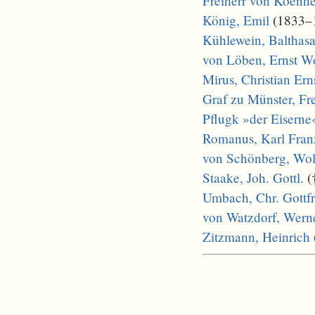
Freiherr von Koenne
König, Emil
(1833–1
Kühlewein, Balthasa
von Löben, Ernst W
Mirus, Christian Ern
Graf zu Münster, Fr
Pflugk »der Eiserne
Romanus, Karl Fran
von Schönberg, Wol
Staake, Joh. Gottl.
(
Umbach, Chr. Gottfr
von Watzdorf, Wern
Zitzmann, Heinrich