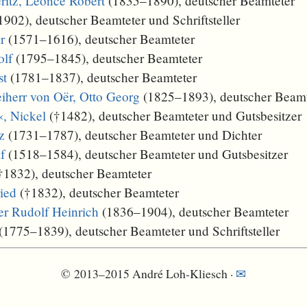
ritz, Léonce Robert
(1835–1890), deutscher Beamteter
902), deutscher Beamteter und Schriftsteller
r
(1571–1616), deutscher Beamteter
olf
(1795–1845), deutscher Beamteter
st
(1781–1837), deutscher Beamteter
eiherr von Oër, Otto Georg
(1825–1893), deutscher Beamt
«, Nickel
(†1482), deutscher Beamteter und Gutsbesitzer
z
(1731–1787), deutscher Beamteter und Dichter
f
(1518–1584), deutscher Beamteter und Gutsbesitzer
†1832), deutscher Beamteter
ied
(†1832), deutscher Beamteter
er Rudolf Heinrich
(1836–1904), deutscher Beamteter
(1775–1839), deutscher Beamteter und Schriftsteller
© 2013–2015 André Loh-Kliesch ·
✉