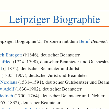
Leipziger Biographie
Beamtete
Leipziger Biographie 21 Personen mit dem
Beruf
ich Ehregott
(†1846), deutscher Beamteter
tfried
(1724–1798), deutscher Beamteter und Gutsbesitz
d
(†1872), deutscher Beamteter und Jurist
o
(1835–1907), deutscher Jurist und Beamteter
 Nicolaus
(1531–1591), deutscher Gutsbesitzer und Beam
av Adolf
(1830–1902), deutscher Beamteter
riedrich
(1700–1764), deutscher Beamteter und Dichter
65–1832), deutscher Beamteter