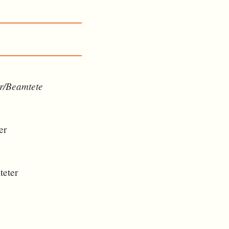
r/Beamtete
er
teter