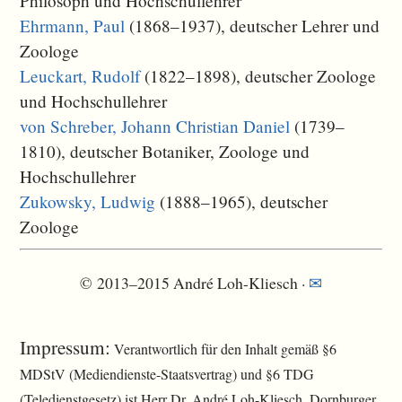
Philosoph und Hochschullehrer
Ehrmann, Paul
(1868–1937), deutscher Lehrer und
Zoologe
Leuckart, Rudolf
(1822–1898), deutscher Zoologe
und Hochschullehrer
von Schreber, Johann Christian Daniel
(1739–
1810), deutscher Botaniker, Zoologe und
Hochschullehrer
Zukowsky, Ludwig
(1888–1965), deutscher
Zoologe
© 2013–2015 André Loh-Kliesch ·
✉
Impressum:
Verantwortlich für den Inhalt gemäß §6
MDStV (Mediendienste-Staatsvertrag) und §6 TDG
(Teledienstgesetz) ist Herr Dr. André Loh-Kliesch, Dornburger