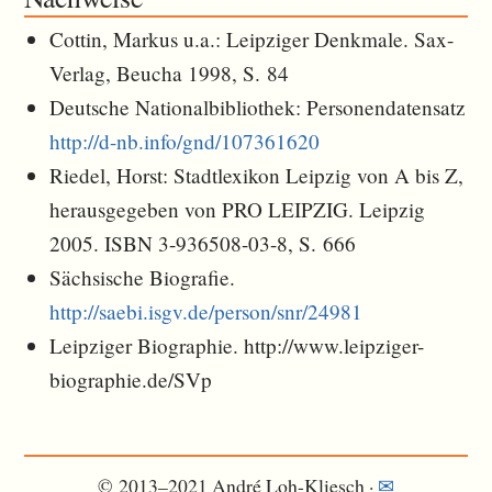
Cottin, Markus u.a.: Leipziger Denkmale. Sax-
Verlag, Beucha 1998, S. 84
Deutsche Nationalbibliothek: Personendatensatz
http://d-nb.info/gnd/107361620
Riedel, Horst: Stadtlexikon Leipzig von A bis Z,
herausgegeben von PRO LEIPZIG. Leipzig
2005. ISBN 3-936508-03-8, S. 666
Sächsische Biografie.
http://saebi.isgv.de/person/snr/24981
Leipziger Biographie. http://www.leipziger-
biographie.de/SVp
© 2013–2021 André Loh-Kliesch ·
✉︎