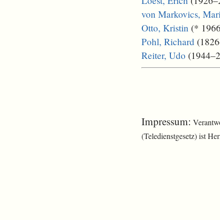
Loest, Erich
(1926–20
von Markovics, Mari
Otto, Kristin
(* 1966)
Pohl, Richard
(1826–
Reiter, Udo
(1944–20
Impressum:
Verantwo
(Teledienstgesetz) ist H