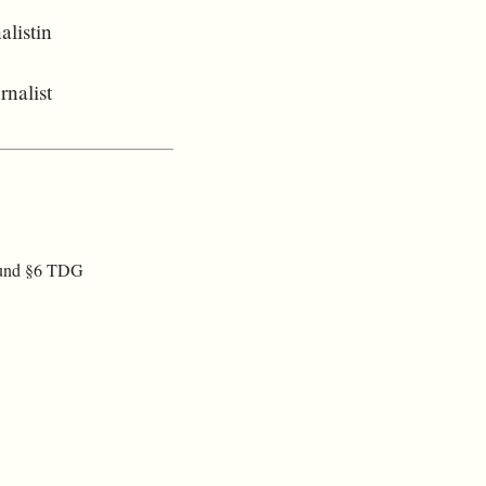
alistin
nalist
) und §6 TDG