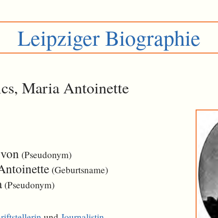
Leipziger Biographie
cs, Maria Antoinette
 von
(Pseudonym)
Antoinette
(Geburtsname)
a
(Pseudonym)
riftstellerin
und
Journalistin