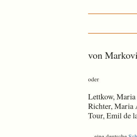
von Markovi
oder
Lettkow, Maria
Richter, Maria 
Tour, Emil de l
... eine deutsche
Sch