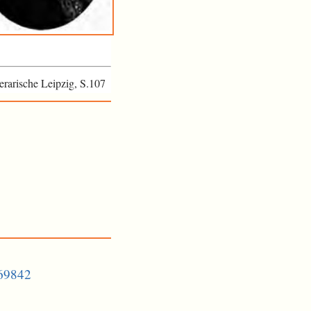
terarische Leipzig, S.107
469842