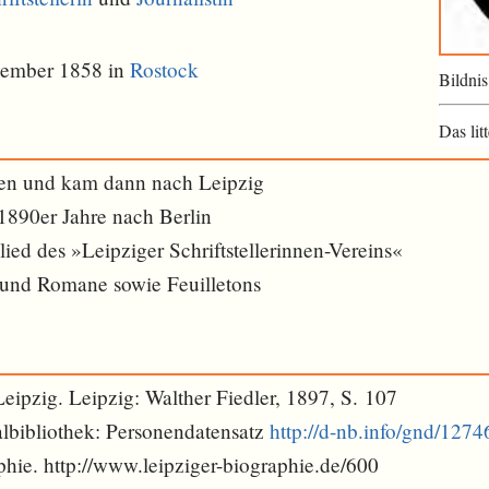
zember 1858 in
Rostock
Bildnis
Das lit
ien und kam dann nach Leipzig
1890er Jahre nach Berlin
lied des »Leipziger Schriftstellerinnen-Vereins«
 und Romane sowie Feuilletons
 Leipzig. Leipzig: Walther Fiedler, 1897, S. 107
lbibliothek: Personendatensatz
http://d-nb.info/gnd/127
phie. http://www.leipziger-biographie.de/600