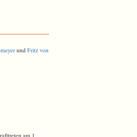
omeyer
und
Fritz von
afttreten am 1.