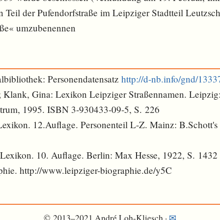
n Teil der Pufendorfstraße im Leipziger Stadtteil Leutzsc
aße« umzubenennen
lbibliothek: Personendatensatz
http://d-nb.info/gnd/133
; Klank, Gina: Lexikon Leipziger Straßennamen. Leipzig
trum, 1995. ISBN 3-930433-09-5, S. 226
xikon. 12.Auflage. Personenteil L-Z. Mainz: B.Schott's
exikon. 10. Auflage. Berlin: Max Hesse, 1922, S. 1432
phie. http://www.leipziger-biographie.de/y5C
© 2013–2021 André Loh-Kliesch ·
✉︎