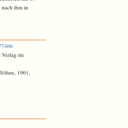
h nach ihm in
377466
: Verlag im
 Söhne, 1961,