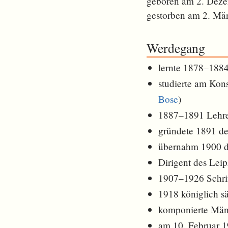
geboren am 2. Dez
gestorben am 2. Mä
Werdegang
lernte 1878–1884
studierte am Kons
Bose
)
1887–1891 Lehrer
gründete 1891 d
übernahm 1900 d
Dirigent des Lei
1907–1926 Schrif
1918 königlich s
komponierte Män
am 10. Februar 1