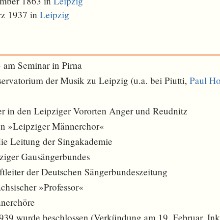
ember 1863 in
Leipzig
rz 1937 in
Leipzig
 am Seminar in Pirna
ervatorium der Musik zu Leipzig (u.a. bei Piutti,
Paul H
 in den Leipziger Vororten Anger und Reudnitz
en »Leipziger Männerchor«
ie Leitung der Singakademie
pziger Gausängerbundes
tleiter der Deutschen Sängerbundeszeitung
ächsischer »Professor«
nerchöre
939 wurde beschlossen (Verkündung am 19. Februar, Inkr