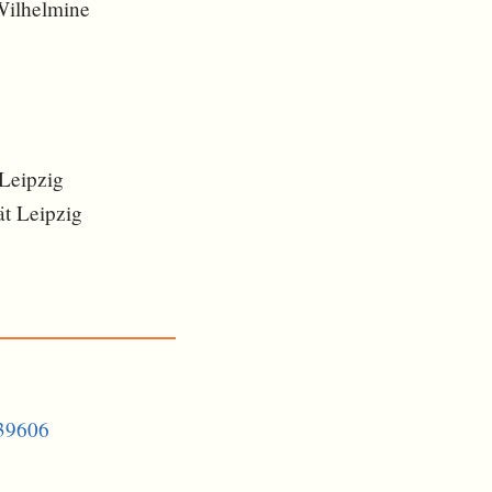
Wilhelmine
 Leipzig
ät Leipzig
739606