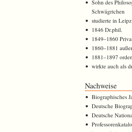
Sohn des Philoso
Schwägrichen
studierte in Leip
1846 Dr.phil.
1849–1860 Privat
1860–1881 außeror
1881–1897 ordentl
wirkte auch als d
Nachweise
Biographisches J
Deutsche Biogra
Deutsche Nationa
Professorenkatalo