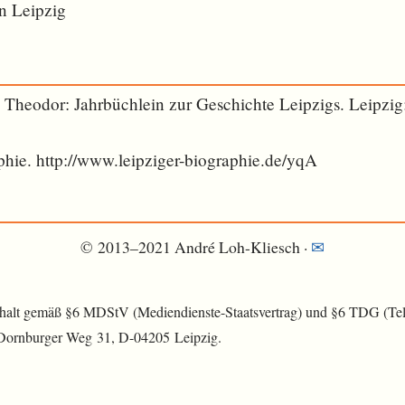
in Leipzig
h Theodor: Jahrbüchlein zur Geschichte Leipzigs. Leipzig:
phie. http://www.leipziger-biographie.de/yqA
© 2013–2021 André Loh-Kliesch ·
✉︎
nhalt gemäß §6 MDStV (Mediendienste-Staatsvertrag) und §6 TDG (Tele
 Dornburger Weg 31, D-04205 Leipzig.