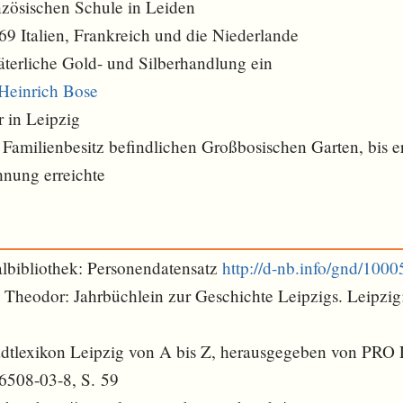
nzösischen Schule in Leiden
69 Italien, Frankreich und die Niederlande
väterliche Gold- und Silberhandlung ein
Heinrich Bose
r in Leipzig
 Familienbesitz befindlichen Großbosischen Garten, bis e
nung erreichte
lbibliothek: Personendatensatz
http://d-nb.info/gnd/100
h Theodor: Jahrbüchlein zur Geschichte Leipzigs. Leipzig:
tadtlexikon Leipzig von A bis Z, herausgegeben von PRO
6508-03-8, S. 59