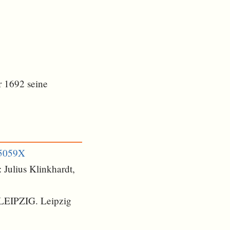
r 1692 seine
05059X
 Julius Klinkhardt,
 LEIPZIG. Leipzig