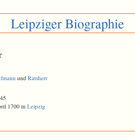
Leipziger Biographie
r
ufmann
und
Ratsherr
645
ril 1700 in
Leipzig