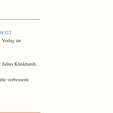
538322
: Verlag im
 Julius Klinkhardt,
tte verbesserte