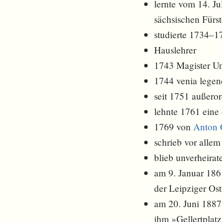
lernte vom 14. J
sächsischen Fürs
studierte 1734–1
Hauslehrer
1743 Magister Un
1744 venia legend
seit 1751 außeror
lehnte 1761 eine 
1769 von
Anton 
schrieb vor allem
blieb unverheirat
am 9. Januar 186
der Leipziger Ost
am 20. Juni 1887
ihm »Gellertplat