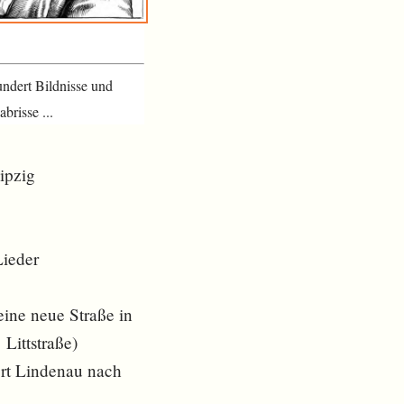
ndert Bildnisse und
brisse ...
eipzig
Lieder
ine neue Straße in
Littstraße)
ort Lindenau nach