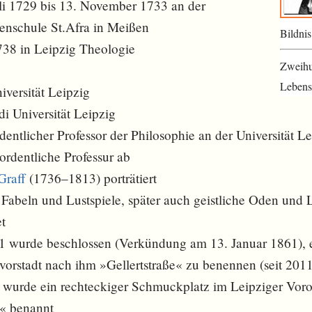
uli 1729 bis 13. November 1733 an der
tenschule St.Afra in Meißen
Bildnis
738 in Leipzig Theologie
Zweihu
Lebensa
iversität Leipzig
i Universität Leipzig
dentlicher Professor der Philosophie an der Universität L
ordentliche Professur ab
Graff
(1736–1813) porträtiert
 Fabeln und Lustspiele, später auch geistliche Oden und 
et
1 wurde beschlossen (Verkündung am 13. Januar 1861), e
vorstadt nach ihm »Gellertstraße« zu benennen (seit 2011 
 wurde ein rechteckiger Schmuckplatz im Leipziger Vor
z« benannt