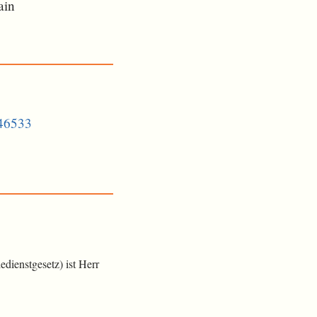
ain
746533
dienstgesetz) ist Herr