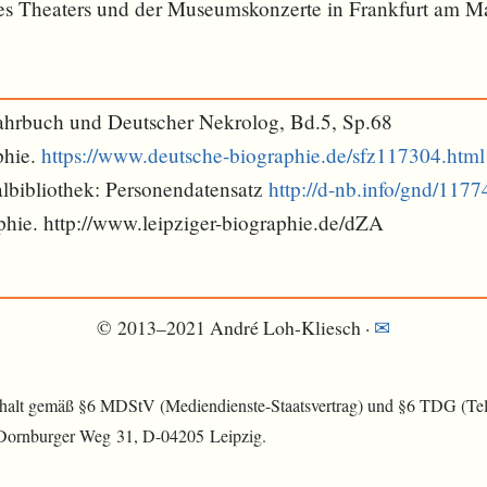
es Theaters und der Museumskonzerte in Frankfurt am M
ahrbuch und Deutscher Nekrolog, Bd.5, Sp.68
phie.
https://www.deutsche-biographie.de/sfz117304.html
lbibliothek: Personendatensatz
http://d-nb.info/gnd/117
phie. http://www.leipziger-biographie.de/dZA
© 2013–2021 André Loh-Kliesch ·
✉︎
nhalt gemäß §6 MDStV (Mediendienste-Staatsvertrag) und §6 TDG (Tele
 Dornburger Weg 31, D-04205 Leipzig.