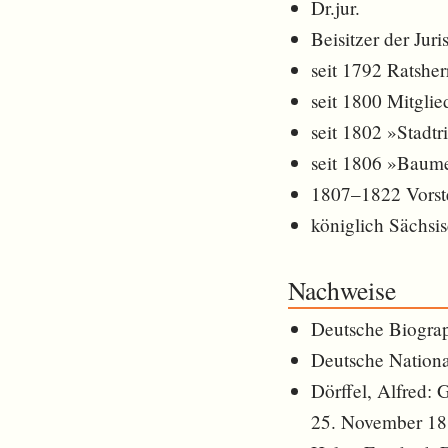
Dr.jur.
Beisitzer der Juri
seit 1792 Ratsher
seit 1800 Mitglie
seit 1802 »Stadtr
seit 1806 »Baume
1807–1822 Vorste
königlich Sächsis
Nachweise
Deutsche Biogra
Deutsche Nationa
Dörffel, Alfred:
25. November 188