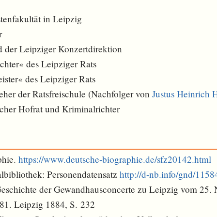
stenfakultät in Leipzig
r
d der Leipziger Konzertdirektion
ichter« des Leipziger Rats
ister« des Leipziger Rats
her der Ratsfreischule (Nachfolger von
Justus Heinrich 
cher Hofrat und Kriminalrichter
phie.
https://www.deutsche-biographie.de/sfz20142.html
lbibliothek: Personendatensatz
http://d-nb.info/gnd/115
 Geschichte der Gewandhausconcerte zu Leipzig vom 25.
1. Leipzig 1884, S. 232