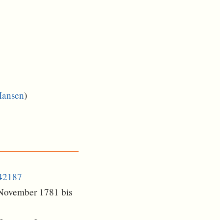
Hansen
)
842187
 November 1781 bis