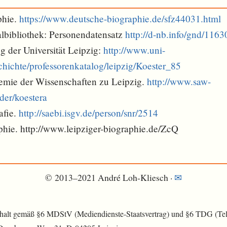
phie.
https://www.deutsche-biographie.de/sfz44031.html
lbibliothek: Personendatensatz
http://d-nb.info/gnd/116
g der Universität Leipzig:
http://www.uni-
chichte/professorenkatalog/leipzig/Koester_85
mie der Wissenschaften zu Leipzig.
http://www.saw-
eder/koestera
afie.
http://saebi.isgv.de/person/snr/2514
phie. http://www.leipziger-biographie.de/ZcQ
© 2013–2021 André Loh-Kliesch ·
✉︎
nhalt gemäß §6 MDStV (Mediendienste-Staatsvertrag) und §6 TDG (Tele