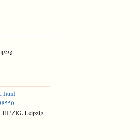
eipzig
1.html
238550
 LEIPZIG. Leipzig