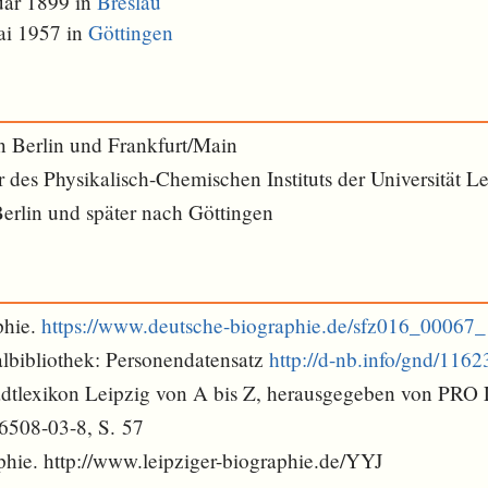
uar 1899 in
Breslau
ai 1957 in
Göttingen
in Berlin und Frankfurt/Main
r des Physikalisch-Chemischen Instituts der Universität L
erlin und später nach Göttingen
phie.
https://www.deutsche-biographie.de/sfz016_00067_
lbibliothek: Personendatensatz
http://d-nb.info/gnd/116
tadtlexikon Leipzig von A bis Z, herausgegeben von PRO
6508-03-8, S. 57
phie. http://www.leipziger-biographie.de/YYJ