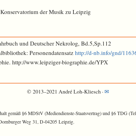
Konservatorium der Musik zu Leipzig
ahrbuch und Deutscher Nekrolog, Bd.5,Sp.112
lbibliothek: Personendatensatz
http://d-nb.info/gnd/116
phie. http://www.leipziger-biographie.de/YPX
© 2013–2021 André Loh-Kliesch ·
✉︎
nhalt gemäß §6 MDStV (Mediendienste-Staatsvertrag) und §6 TDG (Tele
 Dornburger Weg 31, D-04205 Leipzig.