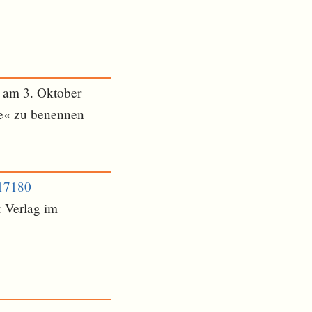
 am 3. Oktober
ße« zu benennen
917180
: Verlag im