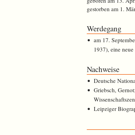
geboren am 13. Apr
gestorben am 1. Mä
Werdegang
am 17. September
1937), eine neue
Nachweise
Deutsche Nationa
Griebsch, Gernot
Wissenschaftszen
Leipziger Biogra