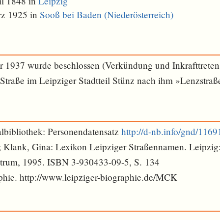
il 1848 in
Leipzig
rz 1925 in
Sooß bei Baden (Niederösterreich)
 1937 wurde beschlossen (Verkündung und Inkrafttreten
 Straße im Leipziger Stadtteil Stünz nach ihm »Lenzstra
lbibliothek: Personendatensatz
http://d-nb.info/gnd/116
; Klank, Gina: Lexikon Leipziger Straßennamen. Leipzig
trum, 1995. ISBN 3-930433-09-5, S. 134
phie. http://www.leipziger-biographie.de/MCK