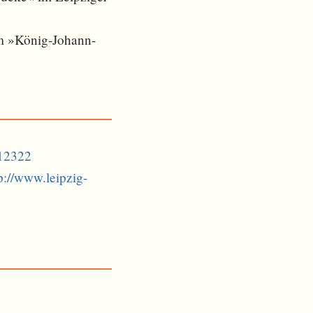
hm »König-Johann-
712322
p://www.leipzig-