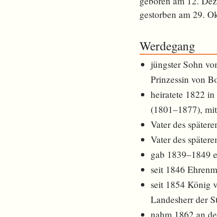
geboren am 12. De
gestorben am 29. O
Werdegang
jüngster Sohn vo
Prinzessin von 
heiratete 1822 i
(1801–1877), mit 
Vater des später
Vater des später
gab 1839–1849 ei
seit 1846 Ehrenm
seit 1854 König v
Landesherr der S
nahm 1862 an de