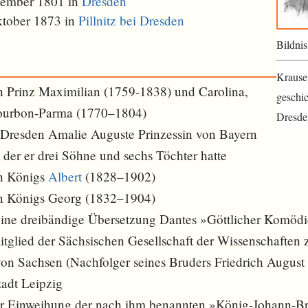
zember 1801 in
Dresden
ktober 1873 in
Pillnitz bei Dresden
Bildnis
Krause
n Prinz Maximilian (1759-1838) und Carolina,
geschic
Bourbon-Parma (1770–1804)
Dresde
n Dresden Amalie Auguste Prinzessin von Bayern
der er drei Söhne und sechs Töchter hatte
en Königs
Albert
(1828–1902)
en Königs Georg (1832–1904)
ne dreibändige Übersetzung Dantes »Göttlicher Komödi
itglied der Sächsischen Gesellschaft der Wissenschaften 
on Sachsen (Nachfolger seines Bruders Friedrich August 
tadt Leipzig
r Einweihung der nach ihm benannten »König-Johann-Br