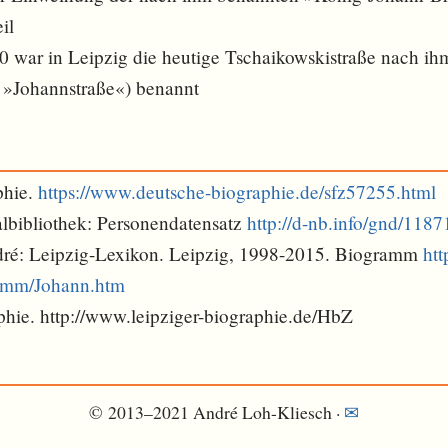
il
0 war in Leipzig die heutige Tschaikowskistraße nach i
 »Johannstraße«) benannt
phie.
https://www.deutsche-biographie.de/sfz57255.html
lbibliothek: Personendatensatz
http://d-nb.info/gnd/118
dré: Leipzig-Lexikon. Leipzig, 1998-2015. Biogramm
htt
ramm/Johann.htm
phie. http://www.leipziger-biographie.de/HbZ
© 2013–2021 André Loh-Kliesch ·
✉︎