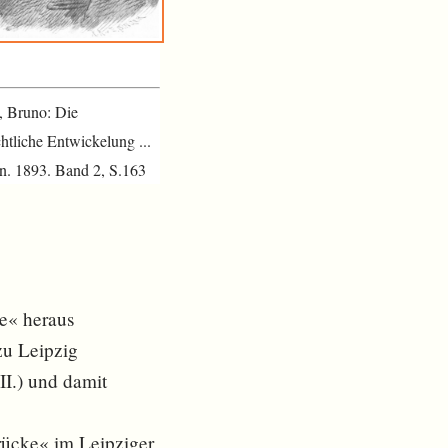
, Bruno: Die
htliche Entwickelung ...
n. 1893. Band 2, S.163
e« heraus
zu Leipzig
II.) und damit
ücke« im Leipziger