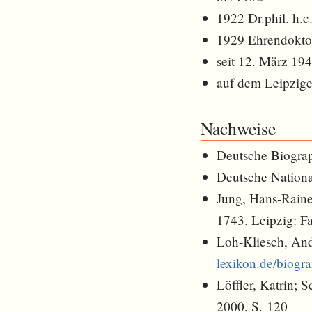
1922 Dr.phil. h.c
1929 Ehrendoktor 
seit 12. März 19
auf dem Leipzige
Nachweise
Deutsche Biogra
Deutsche Nationa
Jung, Hans-Raine
1743. Leipzig: F
Loh-Kliesch, An
lexikon.de/biog
Löffler, Katrin; 
2000, S. 120