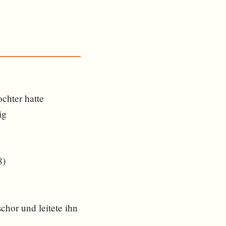
chter hatte
ig
8)
hor und leitete ihn