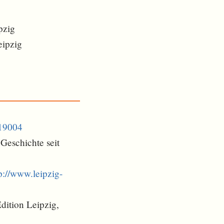
pzig
eipzig
619004
Geschichte seit
p://www.leipzig-
Edition Leipzig,