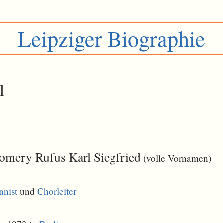
Leipziger Biographie
l
omery Rufus Karl Siegfried
(volle Vornamen)
anist
und
Chorleiter