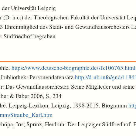
. der Universität Leipzig
(D. h.c.) der Theologischen Fakultät der Universität Lei
43 Ehrenmitglied des Stadt- und Gewandhausorchesters L
r Südfriedhof begraben
phie.
https://www.deutsche-biographie.de/sfz106765.html
lbibliothek: Personendatensatz
http://d-nb.info/gnd/118
r: Das Gewandhausorchester. Seine Mitglieder und seine 
aber & Faber 2006, S. 234
dré: Leipzig-Lexikon. Leipzig, 1998-2015. Biogramm
htt
ramm/Straube_Karl.htm
Schöpa, Iris; Sprinz, Heidrun: Der Leipziger Südfriedhof. 