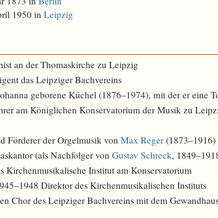
ar 1873 in
Berlin
ril 1950 in
Leipzig
ist an der Thomaskirche zu Leipzig
rigent das Leipziger Bachvereins
 Johanna geborene Küchel (1876–1974), mit der er eine To
ehrer am Königlichen Konservatorium der Musik zu Leipz
und Förderer der Orgelmusik von
Max Reger
(1873–1916)
skantor (als Nachfolger von
Gustav Schreck
, 1849–191
s Kirchenmusikalische Institut am Konservatorium
45–1948 Direktor des Kirchenmusikalischen Instituts
den Chor des Leipziger Bachvereins mit dem Gewandhausc