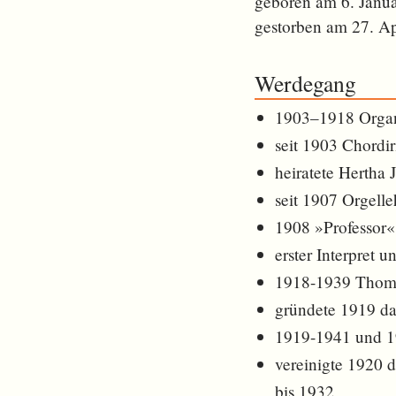
geboren am 6. Janu
gestorben am 27. Ap
Werdegang
1903–1918 Organ
seit 1903 Chordi
heiratete Hertha
seit 1907 Orgell
1908 »Professor«
erster Interpret 
1918-1939 Thoma
gründete 1919 da
1919-1941 und 19
vereinigte 1920 
bis 1932