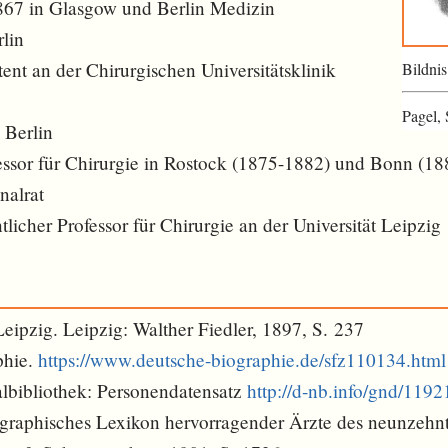
867 in Glasgow und Berlin Medizin
lin
nt an der Chirurgischen Universitätsklinik
Bildnis
Pagel,
 Berlin
fessor für Chirurgie in Rostock (1875-1882) und Bonn (1
nalrat
icher Professor für Chirurgie an der Universität Leipzig
 Leipzig. Leipzig: Walther Fiedler, 1897, S. 237
phie.
https://www.deutsche-biographie.de/sfz110134.html
lbibliothek: Personendatensatz
http://d-nb.info/gnd/119
iographisches Lexikon hervorragender Ärzte des neunzehn