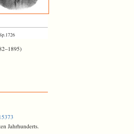
 Sp.1726
882–1895)
215373
ten Jahrhunderts.