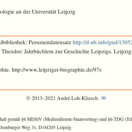
ologie an der Universität Leipzig
lbibliothek: Personendatensatz
http://d-nb.info/gnd/130
h Theodor: Jahrbüchlein zur Geschichte Leipzigs. Leipzig:
hie. http://www.leipziger-biographie.de/97s
© 2013–2021 André Loh-Kliesch ·
✉︎
nhalt gemäß §6 MDStV (Mediendienste-Staatsvertrag) und §6 TDG (Tele
 Dornburger Weg 31, D-04205 Leipzig.