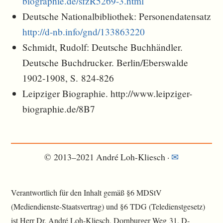
biographie.de/sfzR5269-3.html
Deutsche Nationalbibliothek: Personendatensatz
http://d-nb.info/gnd/133863220
Schmidt, Rudolf: Deutsche Buchhändler.
Deutsche Buchdrucker. Berlin/Eberswalde
1902-1908, S. 824-826
Leipziger Biographie. http://www.leipziger-
biographie.de/8B7
© 2013–2021 André Loh-Kliesch ·
✉︎
Verantwortlich für den Inhalt gemäß §6 MDStV
(Mediendienste-Staatsvertrag) und §6 TDG (Teledienstgesetz)
ist Herr Dr. André Loh-Kliesch, Dornburger Weg 31, D-