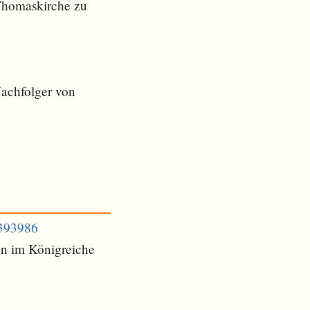
Thomaskirche zu
Nachfolger von
3393986
en im Königreiche