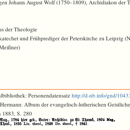
gen Johann August Wolf (1750–1809), Archidiakon der 
s der Theologie
techet und Frühprediger der Peterskirche zu Leipzig (
 Meißner)
lbibliothek: Personendatensatz
http://d-nb.info/gnd/104
 Hermann: Album der evangelisch-lutherischen Geistlich
 1883, S. 280