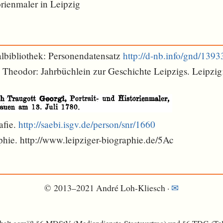
orienmaler in Leipzig
lbibliothek: Personendatensatz
http://d-nb.info/gnd/139
h Theodor: Jahrbüchlein zur Geschichte Leipzigs. Leipzig:
afie.
http://saebi.isgv.de/person/snr/1660
phie. http://www.leipziger-biographie.de/5Ac
© 2013–2021 André Loh-Kliesch ·
✉︎