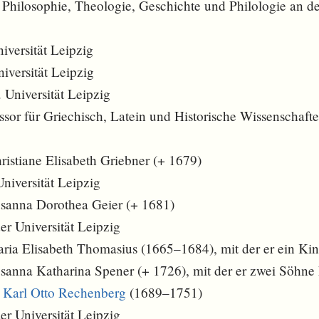
 Philosophie, Theologie, Geschichte und Philologie an de
iversität Leipzig
iversität Leipzig
 Universität Leipzig
or für Griechisch, Latein und Historische Wissenschaften
ristiane Elisabeth Griebner (+ 1679)
Universität Leipzig
usanna Dorothea Geier (+ 1681)
r Universität Leipzig
aria Elisabeth Thomasius (1665–1684), mit der er ein Kin
usanna Katharina Spener (+ 1726), mit der er zwei Söhne 
n
Karl Otto Rechenberg
(1689–1751)
r Universität Leipzig