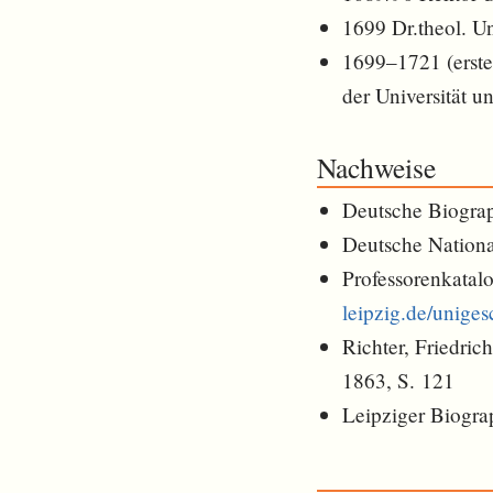
1699 Dr.theol. Un
1699–1721 (erster
der Universität 
Nachweise
Deutsche Biogra
Deutsche Nationa
Professorenkatalo
leipzig.de/unige
Richter, Friedric
1863, S. 121
Leipziger Biogra