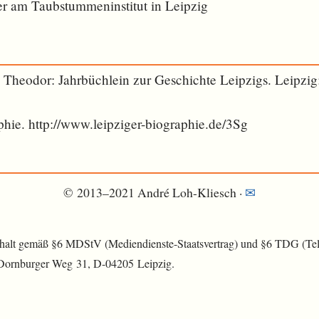
r am Taubstummeninstitut in Leipzig
h Theodor: Jahrbüchlein zur Geschichte Leipzigs. Leipzig:
phie. http://www.leipziger-biographie.de/3Sg
© 2013–2021 André Loh-Kliesch ·
✉︎
nhalt gemäß §6 MDStV (Mediendienste-Staatsvertrag) und §6 TDG (Tele
 Dornburger Weg 31, D-04205 Leipzig.